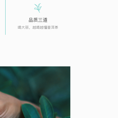
品质三道
喝大丽，越喝越懂普洱茶