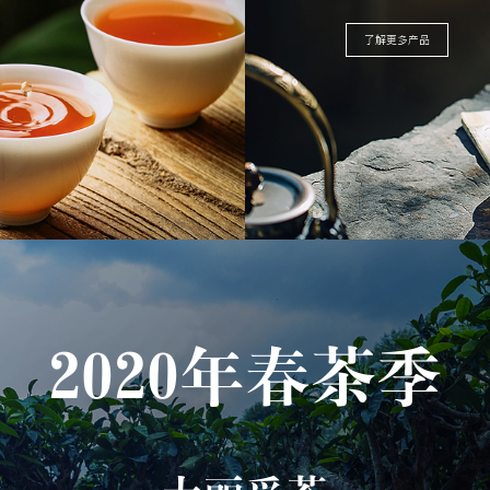
了解更多产品
2020年春茶季