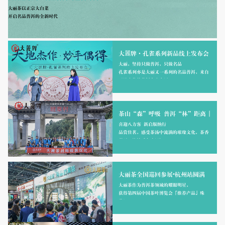
大丽茶以正宗大白菜
开启名品普洱的全新时代
大麗牌·孔雀系列新品线上发布会
圆满落幕
大丽，坚持只做普洱，只做名品
孔雀系列亦是大丽又一系列的名品普洱，来自
天地杰作的普洱名山产区。
茶山“森”呼吸 普洱“林”距离 |
大丽茶11月云南茶山深度游
喜迎八方客 新启版纳行
品赏佳茗，感受茶汤中流淌的璀璨文化，茶香
蔓延，流淌暖冬十里~
大丽茶全国巡回参展•杭州站圆满
落幕
大丽茶作为普洱茶领域的耀眼明星，
获得第四届中国茶叶博览会「推荐产品」殊
荣！